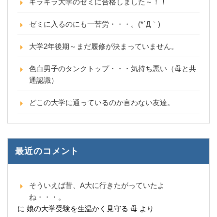
キラキラ大学のゼミに合格しました～！！
ゼミに入るのにも一苦労・・・。(*´Д｀)
大学2年後期～まだ履修が決まっていません。
色白男子のタンクトップ・・・気持ち悪い（母と共
通認識）
どこの大学に通っているのか言わない友達。
最近のコメント
そういえば昔、A大に行きたがっていたよ
ね・・・。
に
娘の大学受験を生温かく見守る 母
より