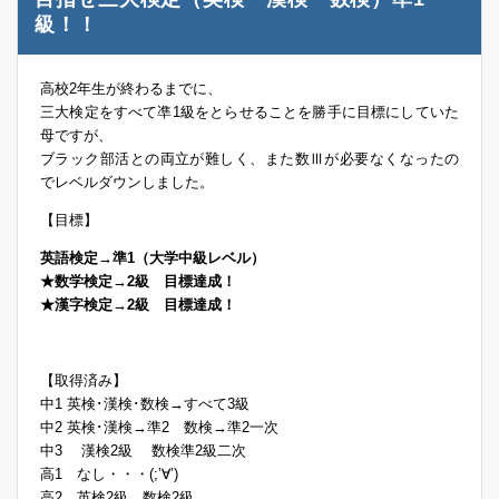
級！！
高校2年生が終わるまでに、
三大検定をすべて凖1級をとらせることを勝手に目標にしていた
母ですが、
ブラック部活との両立が難しく、また数Ⅲが必要なくなったの
でレベルダウンしました。
【目標】
英語検定→準1（大学中級レベル）
★数学検定→2級 目標達成！
★漢字検定→2級 目標達成！
【取得済み】
中1 英検･漢検･数検→すべて3級
中2 英検･漢検→準2 数検→準2一次
中3 漢検2級 数検準2級二次
高1 なし・・・(;’∀’)
高2 英検2級 数検2級