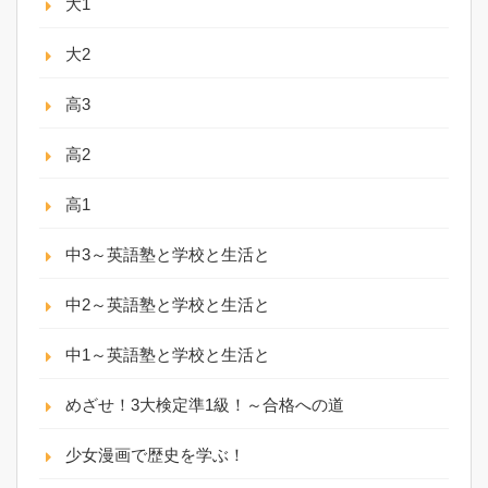
大1
大2
高3
高2
高1
中3～英語塾と学校と生活と
中2～英語塾と学校と生活と
中1～英語塾と学校と生活と
めざせ！3大検定準1級！～合格への道
少女漫画で歴史を学ぶ！