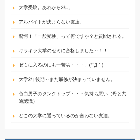
大学受験。あれから2年。
アルバイトが決まらない友達。
驚愕！「一般受験」って何ですか？と質問される。
キラキラ大学のゼミに合格しました～！！
ゼミに入るのにも一苦労・・・。(*´Д｀)
大学2年後期～まだ履修が決まっていません。
色白男子のタンクトップ・・・気持ち悪い（母と共
通認識）
どこの大学に通っているのか言わない友達。