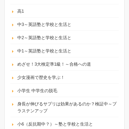
高1
中3～英語塾と学校と生活と
中2～英語塾と学校と生活と
中1～英語塾と学校と生活と
めざせ！3大検定準1級！～合格への道
少女漫画で歴史を学ぶ！
小学生 中学生の脱毛
身長が伸びるサプリは効果があるのか？検証中～プ
ラステンアップ
小6（反抗期中？）～塾と学校と生活と