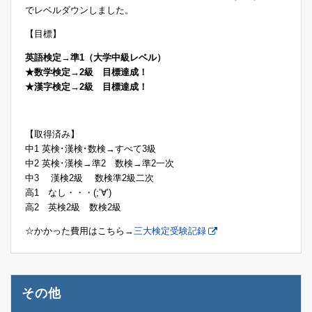
でレベルダウンしました。
【目標】
英語検定→準1（大学中級レベル）
★数学検定→2級 目標達成！
★漢字検定→2級 目標達成！
【取得済み】
中1 英検･漢検･数検→すべて3級
中2 英検･漢検→準2 数検→準2一次
中3 漢検2級 数検準2級二次
高1 なし・・・(;’∀’)
高2 英検2級 数検2級
☆かかった費用はこちら→
三大検定受験記録
その他