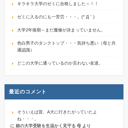
キラキラ大学のゼミに合格しました～！！
ゼミに入るのにも一苦労・・・。(*´Д｀)
大学2年後期～まだ履修が決まっていません。
色白男子のタンクトップ・・・気持ち悪い（母と共
通認識）
どこの大学に通っているのか言わない友達。
最近のコメント
そういえば昔、A大に行きたがっていたよ
ね・・・。
に
娘の大学受験を生温かく見守る 母
より