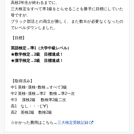
高校2年生が終わるまでに、
三大検定をすべて凖1級をとらせることを勝手に目標にしていた
母ですが、
ブラック部活との両立が難しく、また数Ⅲが必要なくなったの
でレベルダウンしました。
【目標】
英語検定→準1（大学中級レベル）
★数学検定→2級 目標達成！
★漢字検定→2級 目標達成！
【取得済み】
中1 英検･漢検･数検→すべて3級
中2 英検･漢検→準2 数検→準2一次
中3 漢検2級 数検準2級二次
高1 なし・・・(;’∀’)
高2 英検2級 数検2級
☆かかった費用はこちら→
三大検定受験記録