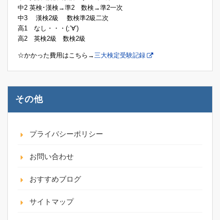
中2 英検･漢検→準2 数検→準2一次
中3 漢検2級 数検準2級二次
高1 なし・・・(;’∀’)
高2 英検2級 数検2級
☆かかった費用はこちら→
三大検定受験記録
その他
プライバシーポリシー
お問い合わせ
おすすめブログ
サイトマップ