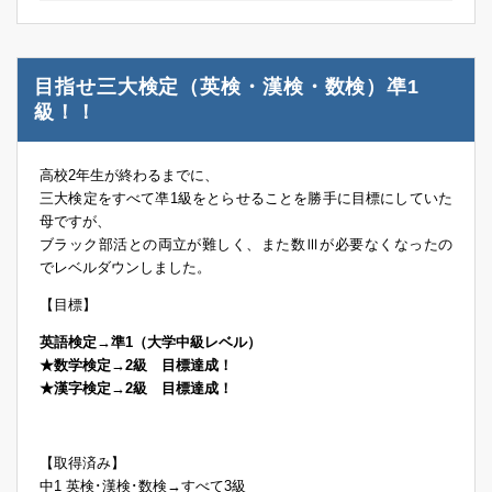
目指せ三大検定（英検・漢検・数検）凖1
級！！
高校2年生が終わるまでに、
三大検定をすべて凖1級をとらせることを勝手に目標にしていた
母ですが、
ブラック部活との両立が難しく、また数Ⅲが必要なくなったの
でレベルダウンしました。
【目標】
英語検定→準1（大学中級レベル）
★数学検定→2級 目標達成！
★漢字検定→2級 目標達成！
【取得済み】
中1 英検･漢検･数検→すべて3級