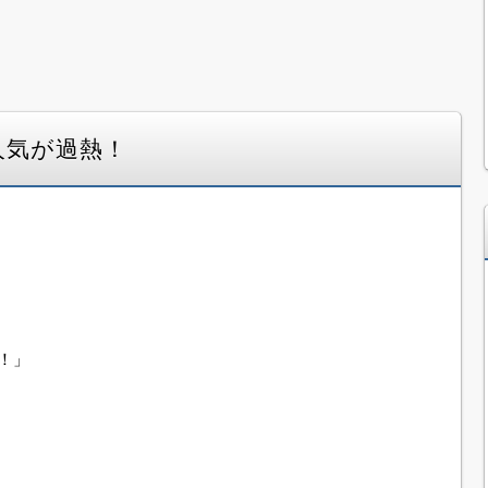
人気が過熱！
！」