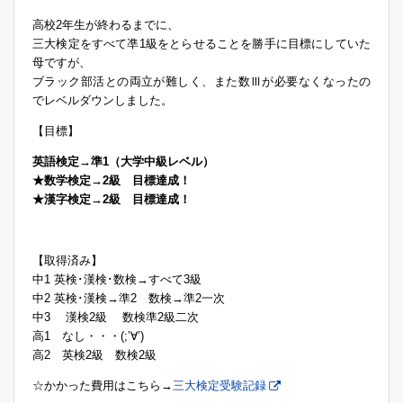
高校2年生が終わるまでに、
三大検定をすべて凖1級をとらせることを勝手に目標にしていた
母ですが、
ブラック部活との両立が難しく、また数Ⅲが必要なくなったの
でレベルダウンしました。
【目標】
英語検定→準1（大学中級レベル）
★数学検定→2級 目標達成！
★漢字検定→2級 目標達成！
【取得済み】
中1 英検･漢検･数検→すべて3級
中2 英検･漢検→準2 数検→準2一次
中3 漢検2級 数検準2級二次
高1 なし・・・(;’∀’)
高2 英検2級 数検2級
☆かかった費用はこちら→
三大検定受験記録