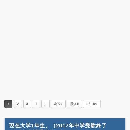
1
2
3
4
5
次へ ›
最後 »
1 / 2401
現在大学1年生。（2017年中学受験終了