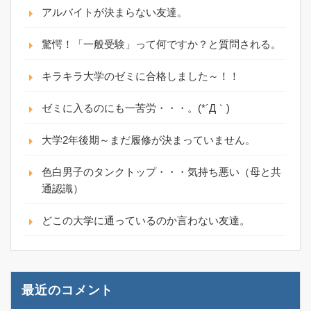
アルバイトが決まらない友達。
驚愕！「一般受験」って何ですか？と質問される。
キラキラ大学のゼミに合格しました～！！
ゼミに入るのにも一苦労・・・。(*´Д｀)
大学2年後期～まだ履修が決まっていません。
色白男子のタンクトップ・・・気持ち悪い（母と共
通認識）
どこの大学に通っているのか言わない友達。
最近のコメント