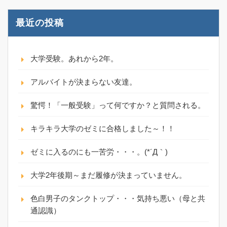
最近の投稿
大学受験。あれから2年。
アルバイトが決まらない友達。
驚愕！「一般受験」って何ですか？と質問される。
キラキラ大学のゼミに合格しました～！！
ゼミに入るのにも一苦労・・・。(*´Д｀)
大学2年後期～まだ履修が決まっていません。
色白男子のタンクトップ・・・気持ち悪い（母と共
通認識）