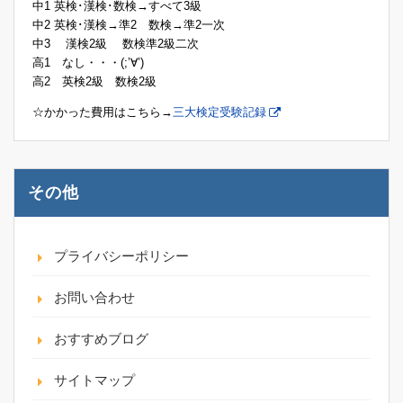
中1 英検･漢検･数検→すべて3級
中2 英検･漢検→準2 数検→準2一次
中3 漢検2級 数検準2級二次
高1 なし・・・(;’∀’)
高2 英検2級 数検2級
☆かかった費用はこちら→
三大検定受験記録
その他
プライバシーポリシー
お問い合わせ
おすすめブログ
サイトマップ