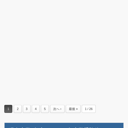
1
2
3
4
5
次へ ›
最後 »
1 / 26