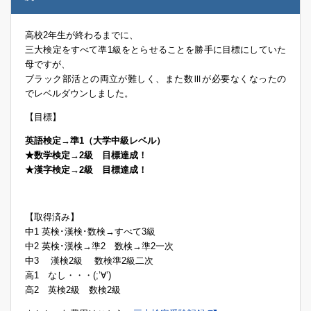
高校2年生が終わるまでに、
三大検定をすべて凖1級をとらせることを勝手に目標にしていた
母ですが、
ブラック部活との両立が難しく、また数Ⅲが必要なくなったの
でレベルダウンしました。
【目標】
英語検定→準1（大学中級レベル）
★数学検定→2級 目標達成！
★漢字検定→2級 目標達成！
【取得済み】
中1 英検･漢検･数検→すべて3級
中2 英検･漢検→準2 数検→準2一次
中3 漢検2級 数検準2級二次
高1 なし・・・(;’∀’)
高2 英検2級 数検2級