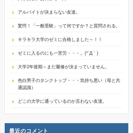
アルバイトが決まらない友達。
驚愕！「一般受験」って何ですか？と質問される。
キラキラ大学のゼミに合格しました～！！
ゼミに入るのにも一苦労・・・。(*´Д｀)
大学2年後期～まだ履修が決まっていません。
色白男子のタンクトップ・・・気持ち悪い（母と共
通認識）
どこの大学に通っているのか言わない友達。
最近のコメント