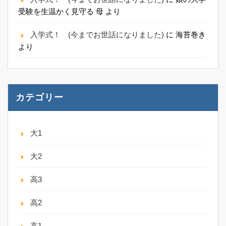
受験を生温かく見守る 母
より
入学式！ (今までお世話になりました)
に
海苔巻き
より
カテゴリー
大1
大2
高3
高2
高1