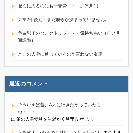
ゼミに入るのにも一苦労・・・。(*´Д｀)
大学2年後期～まだ履修が決まっていません。
色白男子のタンクトップ・・・気持ち悪い（母と共
通認識）
どこの大学に通っているのか言わない友達。
最近のコメント
そういえば昔、A大に行きたがっていたよ
ね・・・。
に
娘の大学受験を生温かく見守る 母
より
入学式！ (今までお世話になりました)
に
娘の大学