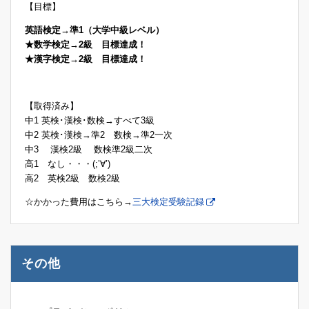
【目標】
英語検定→準1（大学中級レベル）
★数学検定→2級 目標達成！
★漢字検定→2級 目標達成！
【取得済み】
中1 英検･漢検･数検→すべて3級
中2 英検･漢検→準2 数検→準2一次
中3 漢検2級 数検準2級二次
高1 なし・・・(;’∀’)
高2 英検2級 数検2級
☆かかった費用はこちら→
三大検定受験記録
その他