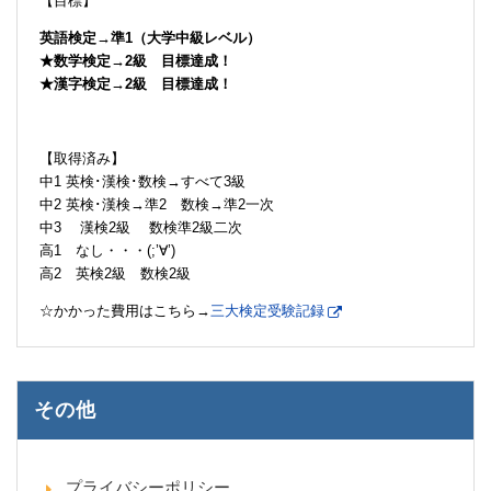
【目標】
英語検定→準1（大学中級レベル）
★数学検定→2級 目標達成！
★漢字検定→2級 目標達成！
【取得済み】
中1 英検･漢検･数検→すべて3級
中2 英検･漢検→準2 数検→準2一次
中3 漢検2級 数検準2級二次
高1 なし・・・(;’∀’)
高2 英検2級 数検2級
☆かかった費用はこちら→
三大検定受験記録
その他
プライバシーポリシー