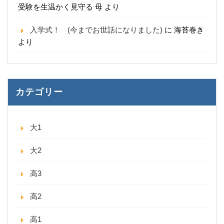
受験を生温かく見守る 母
より
入学式！ (今までお世話になりました)
に
海苔巻き
より
カテゴリー
大1
大2
高3
高2
高1