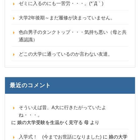
ゼミに入るのにも一苦労・・・。(*´Д｀)
大学2年後期～まだ履修が決まっていません。
色白男子のタンクトップ・・・気持ち悪い（母と共
通認識）
どこの大学に通っているのか言わない友達。
最近のコメント
そういえば昔、A大に行きたがっていたよ
ね・・・。
に
娘の大学受験を生温かく見守る 母
より
入学式！ (今までお世話になりました)
に
娘の大学