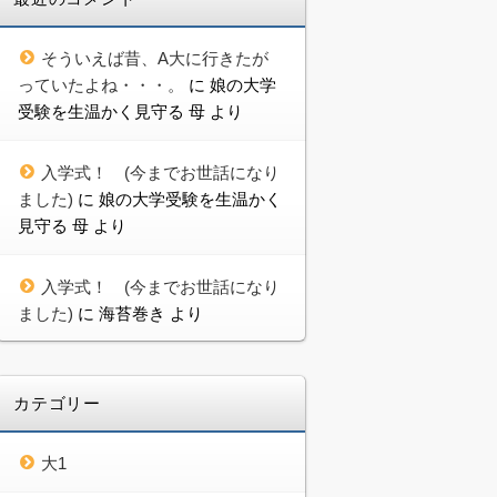
そういえば昔、A大に行きたが
っていたよね・・・。
に
娘の大学
受験を生温かく見守る 母
より
入学式！ (今までお世話になり
ました)
に
娘の大学受験を生温かく
見守る 母
より
入学式！ (今までお世話になり
ました)
に
海苔巻き
より
カテゴリー
大1