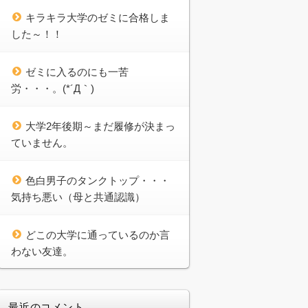
キラキラ大学のゼミに合格しま
した～！！
ゼミに入るのにも一苦
労・・・。(*´Д｀)
大学2年後期～まだ履修が決まっ
ていません。
色白男子のタンクトップ・・・
気持ち悪い（母と共通認識）
どこの大学に通っているのか言
わない友達。
最近のコメント