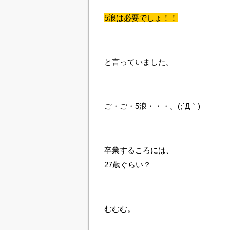
5浪は必要でしょ！！
と言っていました。
ご・ご・5浪・・・。(;´Д｀)
卒業するころには、
27歳ぐらい？
むむむ。