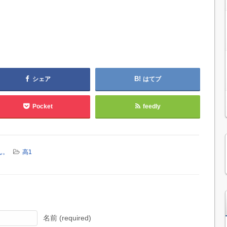
シェア
はてブ
Pocket
feedly
ん。
高1
名前 (required)