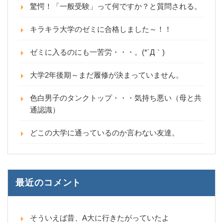
驚愕！「一般受験」って何ですか？と質問される。
キラキラ大学のゼミに合格しました～！！
ゼミに入るのにも一苦労・・・。(*´Д｀)
大学2年後期～まだ履修が決まっていません。
色白男子のタンクトップ・・・気持ち悪い（母と共
通認識）
どこの大学に通っているのか言わない友達。
最近のコメント
そういえば昔、A大に行きたがっていたよ