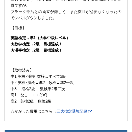
母ですが、
ブラック部活との両立が難しく、また数Ⅲが必要なくなったの
でレベルダウンしました。
【目標】
英語検定→準1（大学中級レベル）
★数学検定→2級 目標達成！
★漢字検定→2級 目標達成！
【取得済み】
中1 英検･漢検･数検→すべて3級
中2 英検･漢検→準2 数検→準2一次
中3 漢検2級 数検準2級二次
高1 なし・・・(;’∀’)
高2 英検2級 数検2級
☆かかった費用はこちら→
三大検定受験記録