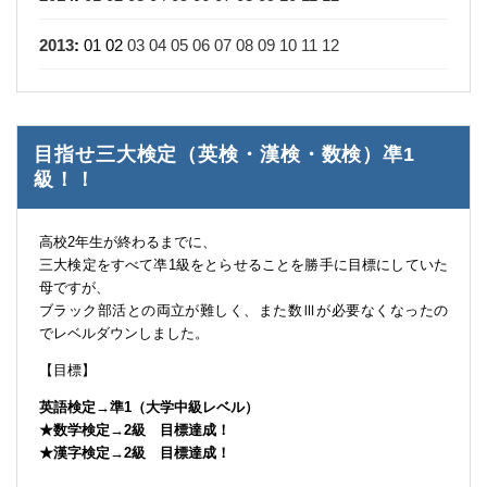
2013
:
01
02
03
04
05
06
07
08
09
10
11
12
目指せ三大検定（英検・漢検・数検）凖1
級！！
高校2年生が終わるまでに、
三大検定をすべて凖1級をとらせることを勝手に目標にしていた
母ですが、
ブラック部活との両立が難しく、また数Ⅲが必要なくなったの
でレベルダウンしました。
【目標】
英語検定→準1（大学中級レベル）
★数学検定→2級 目標達成！
★漢字検定→2級 目標達成！