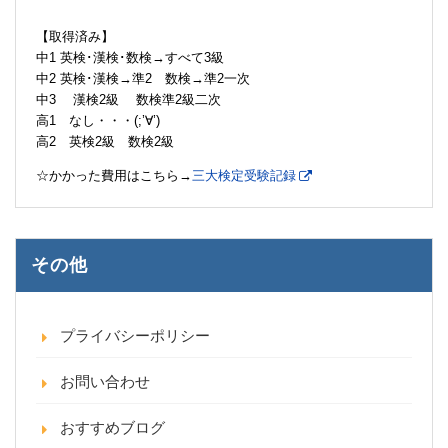
【取得済み】
中1 英検･漢検･数検→すべて3級
中2 英検･漢検→準2 数検→準2一次
中3 漢検2級 数検準2級二次
高1 なし・・・(;’∀’)
高2 英検2級 数検2級
☆かかった費用はこちら→
三大検定受験記録
その他
プライバシーポリシー
お問い合わせ
おすすめブログ