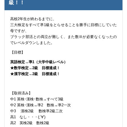
級！！
高校2年生が終わるまでに、
三大検定をすべて凖1級をとらせることを勝手に目標にしていた
母ですが、
ブラック部活との両立が難しく、また数Ⅲが必要なくなったの
でレベルダウンしました。
【目標】
英語検定→準1（大学中級レベル）
★数学検定→2級 目標達成！
★漢字検定→2級 目標達成！
【取得済み】
中1 英検･漢検･数検→すべて3級
中2 英検･漢検→準2 数検→準2一次
中3 漢検2級 数検準2級二次
高1 なし・・・(;’∀’)
高2 英検2級 数検2級