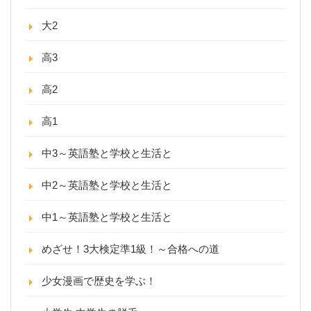
大2
高3
高2
高1
中3～英語塾と学校と生活と
中2～英語塾と学校と生活と
中1～英語塾と学校と生活と
めざせ！3大検定準1級！～合格への道
少女漫画で歴史を学ぶ！