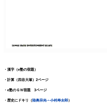
・漢字（e塾の宿題）
・計算（四谷大塚）2ページ
・e塾のＧＷ宿題 3ページ
・歴史にドキリ（
陸奥宗光・小村寿太郎
）