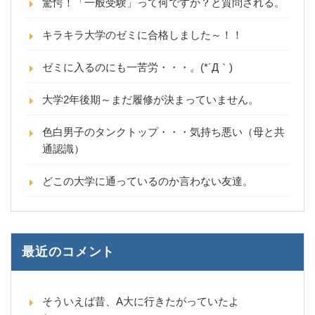
驚愕！「一般受験」って何ですか？と質問される。
キラキラ大学のゼミに合格しました～！！
ゼミに入るのにも一苦労・・・。(*´Д｀)
大学2年後期～まだ履修が決まっていません。
色白男子のタンクトップ・・・気持ち悪い（母と共
通認識）
どこの大学に通っているのか言わない友達。
最近のコメント
そういえば昔、A大に行きたがっていたよ