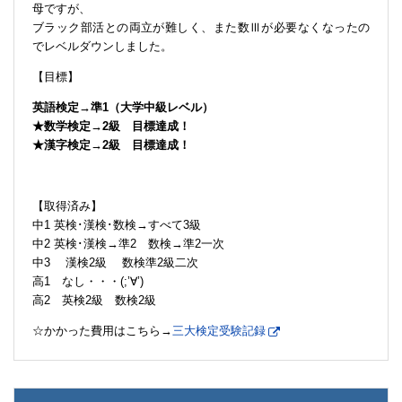
母ですが、
ブラック部活との両立が難しく、また数Ⅲが必要なくなったの
でレベルダウンしました。
【目標】
英語検定→準1（大学中級レベル）
★数学検定→2級 目標達成！
★漢字検定→2級 目標達成！
【取得済み】
中1 英検･漢検･数検→すべて3級
中2 英検･漢検→準2 数検→準2一次
中3 漢検2級 数検準2級二次
高1 なし・・・(;’∀’)
高2 英検2級 数検2級
☆かかった費用はこちら→
三大検定受験記録