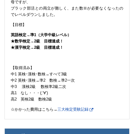
母ですが、
ブラック部活との両立が難しく、また数Ⅲが必要なくなったの
でレベルダウンしました。
【目標】
英語検定→準1（大学中級レベル）
★数学検定→2級 目標達成！
★漢字検定→2級 目標達成！
【取得済み】
中1 英検･漢検･数検→すべて3級
中2 英検･漢検→準2 数検→準2一次
中3 漢検2級 数検準2級二次
高1 なし・・・(;’∀’)
高2 英検2級 数検2級
☆かかった費用はこちら→
三大検定受験記録