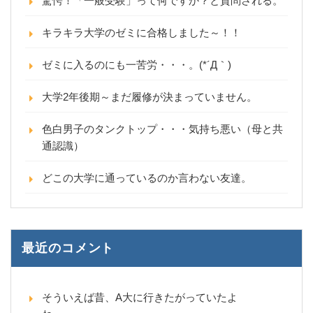
驚愕！「一般受験」って何ですか？と質問される。
キラキラ大学のゼミに合格しました～！！
ゼミに入るのにも一苦労・・・。(*´Д｀)
大学2年後期～まだ履修が決まっていません。
色白男子のタンクトップ・・・気持ち悪い（母と共
通認識）
どこの大学に通っているのか言わない友達。
最近のコメント
そういえば昔、A大に行きたがっていたよ