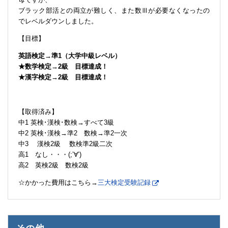
ブラック部活との両立が難しく、また数Ⅲが必要なくなったの
でレベルダウンしました。
【目標】
英語検定→準1（大学中級レベル）
★数学検定→2級 目標達成！
★漢字検定→2級 目標達成！
【取得済み】
中1 英検･漢検･数検→すべて3級
中2 英検･漢検→準2 数検→準2一次
中3 漢検2級 数検準2級二次
高1 なし・・・(;’∀’)
高2 英検2級 数検2級
☆かかった費用はこちら→
三大検定受験記録