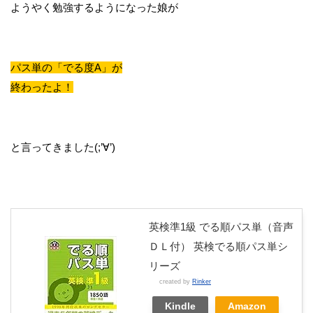
ようやく勉強するようになった娘が
パス単の「でる度A」が
終わったよ！
と言ってきました(;’∀’)
英検準1級 でる順パス単（音声
ＤＬ付） 英検でる順パス単シ
リーズ
created by
Rinker
Kindle
Amazon