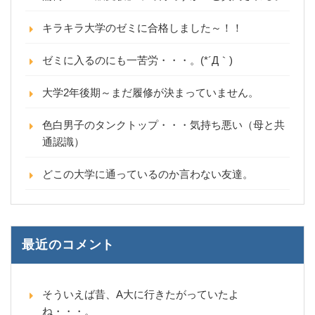
キラキラ大学のゼミに合格しました～！！
ゼミに入るのにも一苦労・・・。(*´Д｀)
大学2年後期～まだ履修が決まっていません。
色白男子のタンクトップ・・・気持ち悪い（母と共
通認識）
どこの大学に通っているのか言わない友達。
最近のコメント
そういえば昔、A大に行きたがっていたよ
ね・・・。