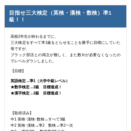
目指せ三大検定（英検・漢検・数検）凖1
級！！
高校2年生が終わるまでに、
三大検定をすべて凖1級をとらせることを勝手に目標にしていた
母ですが、
ブラック部活との両立が難しく、また数Ⅲが必要なくなったの
でレベルダウンしました。
【目標】
英語検定→準1（大学中級レベル）
★数学検定→2級 目標達成！
★漢字検定→2級 目標達成！
【取得済み】
中1 英検･漢検･数検→すべて3級
中2 英検･漢検→準2 数検→準2一次