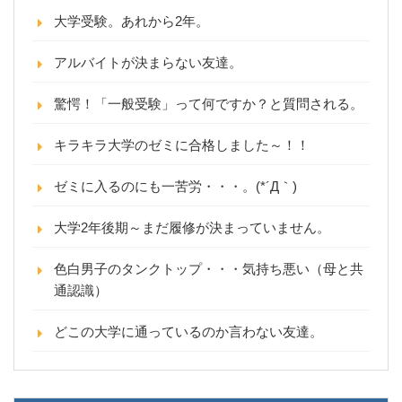
大学受験。あれから2年。
アルバイトが決まらない友達。
驚愕！「一般受験」って何ですか？と質問される。
キラキラ大学のゼミに合格しました～！！
ゼミに入るのにも一苦労・・・。(*´Д｀)
大学2年後期～まだ履修が決まっていません。
色白男子のタンクトップ・・・気持ち悪い（母と共
通認識）
どこの大学に通っているのか言わない友達。