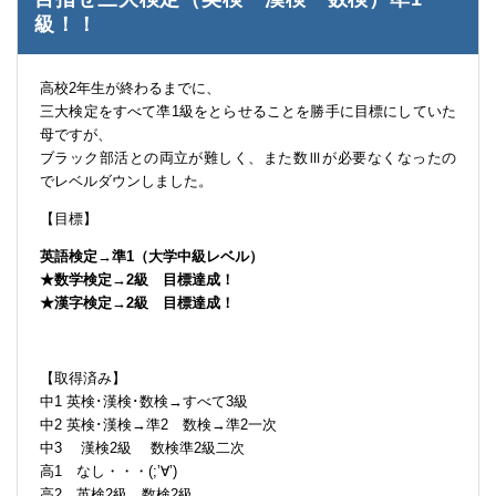
級！！
高校2年生が終わるまでに、
三大検定をすべて凖1級をとらせることを勝手に目標にしていた
母ですが、
ブラック部活との両立が難しく、また数Ⅲが必要なくなったの
でレベルダウンしました。
【目標】
英語検定→準1（大学中級レベル）
★数学検定→2級 目標達成！
★漢字検定→2級 目標達成！
【取得済み】
中1 英検･漢検･数検→すべて3級
中2 英検･漢検→準2 数検→準2一次
中3 漢検2級 数検準2級二次
高1 なし・・・(;’∀’)
高2 英検2級 数検2級