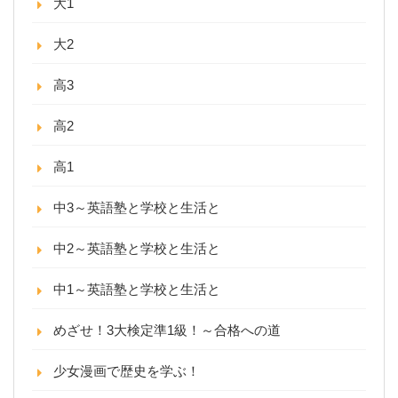
大1
大2
高3
高2
高1
中3～英語塾と学校と生活と
中2～英語塾と学校と生活と
中1～英語塾と学校と生活と
めざせ！3大検定準1級！～合格への道
少女漫画で歴史を学ぶ！