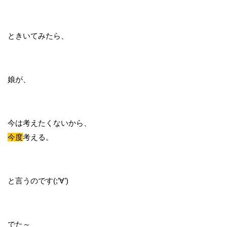
ときいてみたら、
娘が、
今は考えたくないから、
今度
考える。
と言うのです(;’∀’)
でた～