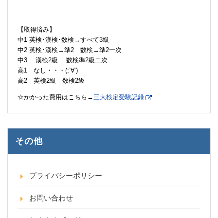
【取得済み】
中1 英検･漢検･数検→すべて3級
中2 英検･漢検→準2 数検→準2一次
中3 漢検2級 数検準2級二次
高1 なし・・・(;’∀’)
高2 英検2級 数検2級
☆かかった費用はこちら→
三大検定受験記録
その他
プライバシーポリシー
お問い合わせ