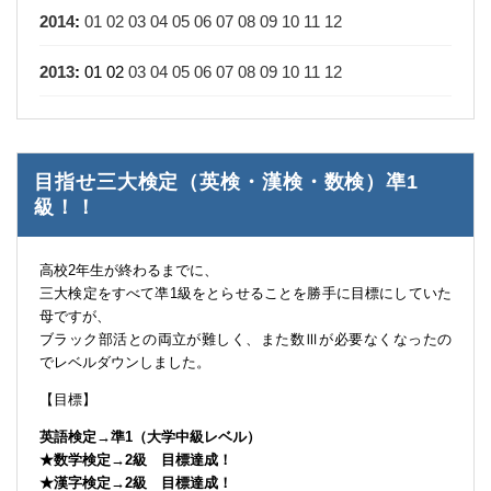
2014
:
01
02
03
04
05
06
07
08
09
10
11
12
2013
:
01
02
03
04
05
06
07
08
09
10
11
12
目指せ三大検定（英検・漢検・数検）凖1
級！！
高校2年生が終わるまでに、
三大検定をすべて凖1級をとらせることを勝手に目標にしていた
母ですが、
ブラック部活との両立が難しく、また数Ⅲが必要なくなったの
でレベルダウンしました。
【目標】
英語検定→準1（大学中級レベル）
★数学検定→2級 目標達成！
★漢字検定→2級 目標達成！