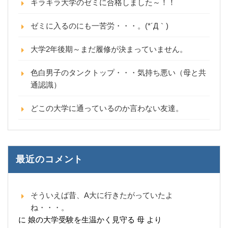
キラキラ大学のゼミに合格しました～！！
ゼミに入るのにも一苦労・・・。(*´Д｀)
大学2年後期～まだ履修が決まっていません。
色白男子のタンクトップ・・・気持ち悪い（母と共
通認識）
どこの大学に通っているのか言わない友達。
最近のコメント
そういえば昔、A大に行きたがっていたよ
ね・・・。
に
娘の大学受験を生温かく見守る 母
より