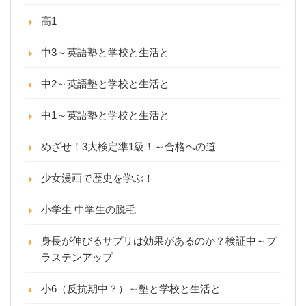
高1
中3～英語塾と学校と生活と
中2～英語塾と学校と生活と
中1～英語塾と学校と生活と
めざせ！3大検定準1級！～合格への道
少女漫画で歴史を学ぶ！
小学生 中学生の脱毛
身長が伸びるサプリは効果があるのか？検証中～プ
ラステンアップ
小6（反抗期中？）～塾と学校と生活と