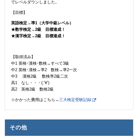
でレベルダウンしました。
【目標】
英語検定→準1（大学中級レベル）
★数学検定→2級 目標達成！
★漢字検定→2級 目標達成！
【取得済み】
中1 英検･漢検･数検→すべて3級
中2 英検･漢検→準2 数検→準2一次
中3 漢検2級 数検準2級二次
高1 なし・・・(;’∀’)
高2 英検2級 数検2級
☆かかった費用はこちら→
三大検定受験記録
その他