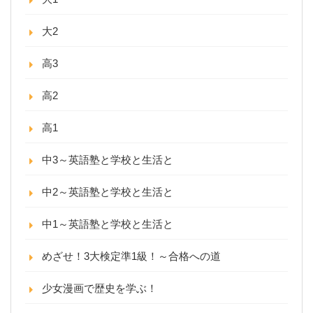
大2
高3
高2
高1
中3～英語塾と学校と生活と
中2～英語塾と学校と生活と
中1～英語塾と学校と生活と
めざせ！3大検定準1級！～合格への道
少女漫画で歴史を学ぶ！