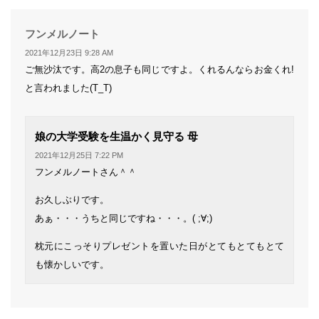
よ
フンメルノート
り:
2021年12月23日 9:28 AM
ご無沙汰です。高2の息子も同じですよ。くれるんならお金くれ!
と言われました(T_T)
よ
娘の大学受験を生温かく見守る 母
り:
2021年12月25日 7:22 PM
フンメルノートさん＾＾
お久しぶりです。
あぁ・・・うちと同じですね・・・。( ;∀;)
枕元にこっそりプレゼントを置いた日がとてもとてもとて
も懐かしいです。