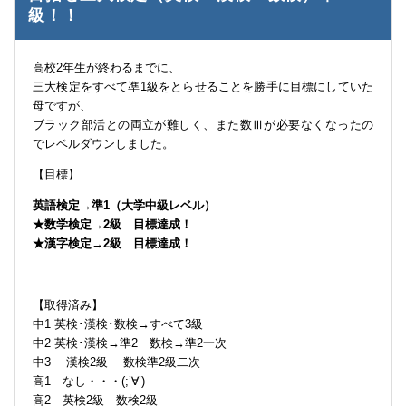
級！！
高校2年生が終わるまでに、
三大検定をすべて凖1級をとらせることを勝手に目標にしていた
母ですが、
ブラック部活との両立が難しく、また数Ⅲが必要なくなったの
でレベルダウンしました。
【目標】
英語検定→準1（大学中級レベル）
★数学検定→2級 目標達成！
★漢字検定→2級 目標達成！
【取得済み】
中1 英検･漢検･数検→すべて3級
中2 英検･漢検→準2 数検→準2一次
中3 漢検2級 数検準2級二次
高1 なし・・・(;’∀’)
高2 英検2級 数検2級