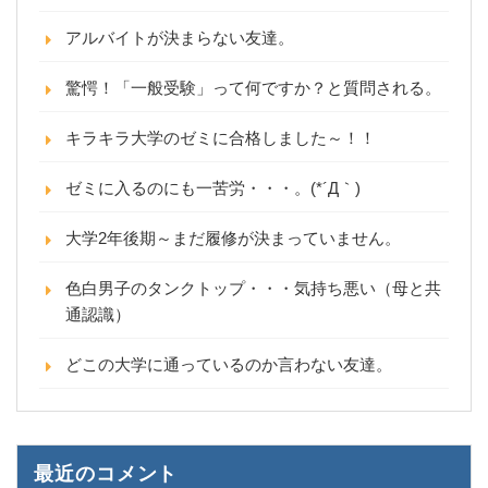
アルバイトが決まらない友達。
驚愕！「一般受験」って何ですか？と質問される。
キラキラ大学のゼミに合格しました～！！
ゼミに入るのにも一苦労・・・。(*´Д｀)
大学2年後期～まだ履修が決まっていません。
色白男子のタンクトップ・・・気持ち悪い（母と共
通認識）
どこの大学に通っているのか言わない友達。
最近のコメント