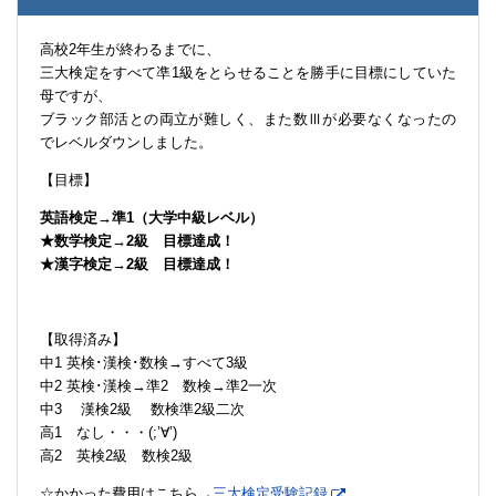
高校2年生が終わるまでに、
三大検定をすべて凖1級をとらせることを勝手に目標にしていた
母ですが、
ブラック部活との両立が難しく、また数Ⅲが必要なくなったの
でレベルダウンしました。
【目標】
英語検定→準1（大学中級レベル）
★数学検定→2級 目標達成！
★漢字検定→2級 目標達成！
【取得済み】
中1 英検･漢検･数検→すべて3級
中2 英検･漢検→準2 数検→準2一次
中3 漢検2級 数検準2級二次
高1 なし・・・(;’∀’)
高2 英検2級 数検2級
☆かかった費用はこちら→
三大検定受験記録