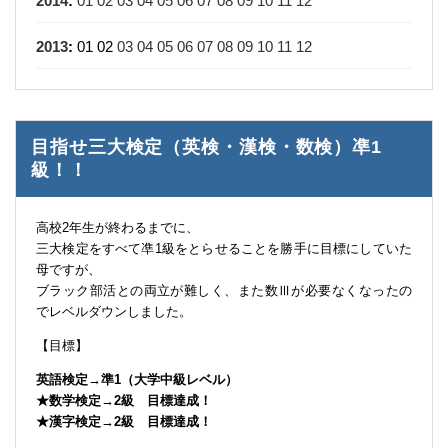
2014
:
01
02
03
04
05
06
07
08
09
10
11
12
2013
:
01
02
03
04
05
06
07
08
09
10
11
12
目指せ三大検定（英検・漢検・数検）凖1
級！！
高校2年生が終わるまでに、
三大検定をすべて凖1級をとらせることを勝手に目標にしていた
母ですが、
ブラック部活との両立が難しく、また数Ⅲが必要なくなったの
でレベルダウンしました。
【目標】
英語検定→準1（大学中級レベル）
★数学検定→2級 目標達成！
★漢字検定→2級 目標達成！