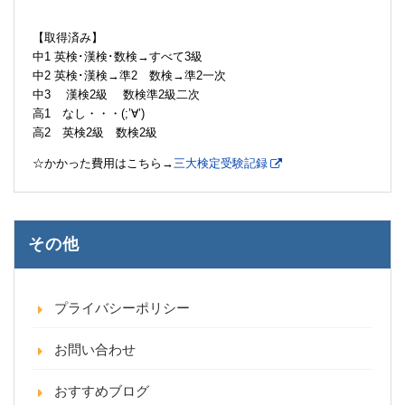
【取得済み】
中1 英検･漢検･数検→すべて3級
中2 英検･漢検→準2 数検→準2一次
中3 漢検2級 数検準2級二次
高1 なし・・・(;’∀’)
高2 英検2級 数検2級
☆かかった費用はこちら→
三大検定受験記録
その他
プライバシーポリシー
お問い合わせ
おすすめブログ