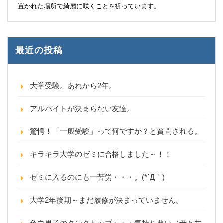
置かれた場所で綺麗に咲くことを祈っています。
最近の投稿
大学受験。あれから2年。
アルバイトが決まらない友達。
驚愕！「一般受験」って何ですか？と質問される。
キラキラ大学のゼミに合格しました～！！
ゼミに入るのにも一苦労・・・。(*´Д｀)
大学2年後期～まだ履修が決まっていません。
色白男子のタンクトップ・・・気持ち悪い（母と共