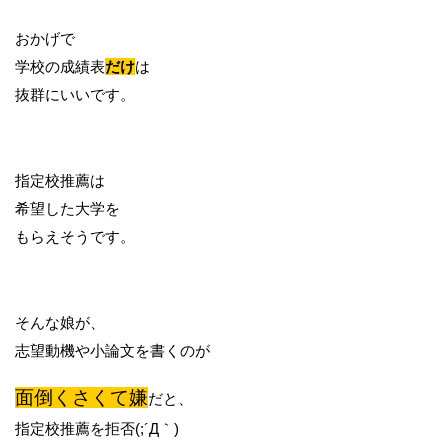
おかげで
学校の成績表
だけ
は
抜群にいいです。
指定校推薦は
希望した大学を
もらえそうです。
そんな娘が、
志望動機や小論文を書くのが
面倒くさくて嫌
だと、
指定校推薦を拒否(;´Д｀)