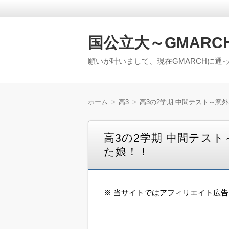
国公立大～GMARC
願いが叶いまして、現在GMARCHに通
ホーム
高3
高3の2学期 中間テスト～意
高3の2学期 中間テス
た娘！！
※ 当サイトではアフィリエイト広