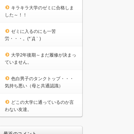
キラキラ大学のゼミに合格しま
した～！！
ゼミに入るのにも一苦
労・・・。(*´Д｀)
大学2年後期～まだ履修が決まっ
ていません。
色白男子のタンクトップ・・・
気持ち悪い（母と共通認識）
どこの大学に通っているのか言
わない友達。
最近のコメント