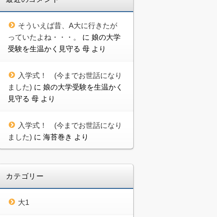
そういえば昔、A大に行きたが
っていたよね・・・。
に
娘の大学
受験を生温かく見守る 母
より
入学式！ (今までお世話になり
ました)
に
娘の大学受験を生温かく
見守る 母
より
入学式！ (今までお世話になり
ました)
に
海苔巻き
より
カテゴリー
大1