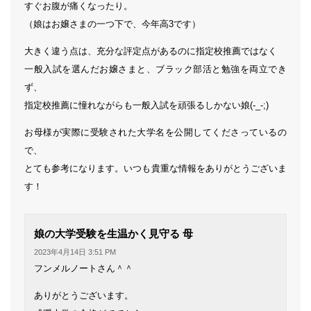
すぐお腹が痛くなったり。
（娘はお嬢さまの一つ下で、今年高3です）
大きく違う点は、充分な評定点があるのに指定校推薦ではなく
一般入試を選んだお嬢さまと、ブラック部活と勉強を両立でき
ず、
指定校推薦に憧れながらも一般入試を頑張るしかない娘(-_-;)
お母様が実際に受験された大学名を公開してくださっているの
で、
とても参考になります。いつも貴重な情報をありがとうございま
す！
よ
娘の大学受験を生温かく見守る 母
り:
2023年4月14日 3:51 PM
フンメルノートさん＾＾
ありがとうございます。