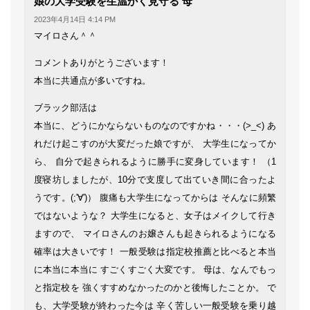
娘の大学受験を生温かく見守る 母
り:
2023年4月14日 4:14 PM
マイロさん＾＾
コメントありがとうございます！
本当に共通点が多いですね。
ブラック部活は
本当に、どうにかならないものなのですかね・・・(>_<) あ
れだけ起こすのが大変だった娘ですが、 大学生になってか
ら、 自分で起きられるように勝手に変身しています！ （1
度寝坊しましたが、10分で支度して出ていき間に合ったよ
うです。(;'∀')） 腹痛も大学生になってからは そんなに頻繁
ではないような？ 大学生になると、女子はメイクして行き
ますので、 マイロさんのお嬢さんも起きられるようになる
確率は大きいです！ 一般受験は指定校推薦と比べると本当
に本当に本当に すごくすごく大変です。 母は、なんでもっ
と指定校を 強くすすめなかったのかと後悔したことか。 で
も、大学受験が終わった今は 辛く苦しい一般受験を乗り越