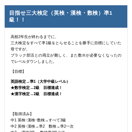
目指せ三大検定（英検・漢検・数検）凖1
級！！
高校2年生が終わるまでに、
三大検定をすべて凖1級をとらせることを勝手に目標にしていた
母ですが、
ブラック部活との両立が難しく、また数Ⅲが必要なくなったの
でレベルダウンしました。
【目標】
英語検定→準1（大学中級レベル）
★数学検定→2級 目標達成！
★漢字検定→2級 目標達成！
【取得済み】
中1 英検･漢検･数検→すべて3級
中2 英検･漢検→準2 数検→準2一次