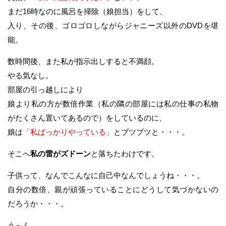
まだ16時なのに風呂を掃除（娘担当）をして、
入り、その後、ゴロゴロしながらジャニーズ以外のDVDを堪
能。
数時間後、また私が指示出しすると不満顔。
やる気なし。
部屋の引っ越しにより
娘より私の方が数倍作業（私の隣の部屋には私の仕事の私物
がたくさん置いてあるので）をしているのに、
娘は
「私ばっかりやっている」
とブツブツと・・・。
そこへ
私の雷がズドーン
と落ちたわけです。
子供って、なんでこんなに自己中なんでしょうね・・・。
自分の数倍、親が頑張っていることにどうして気づかないの
だろうか・・・。
う～ん。