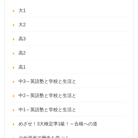
大1
大2
高3
高2
高1
中3～英語塾と学校と生活と
中2～英語塾と学校と生活と
中1～英語塾と学校と生活と
めざせ！3大検定準1級！～合格への道
少女漫画で歴史を学ぶ！