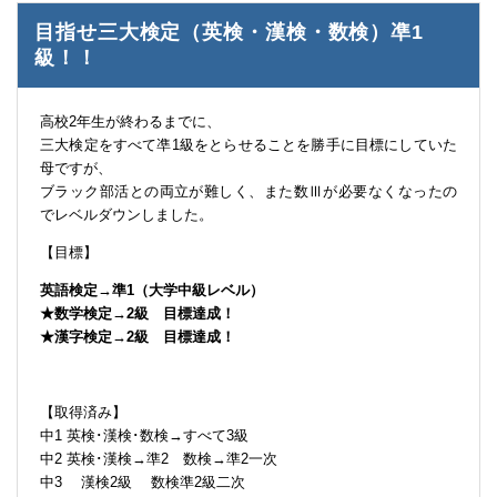
目指せ三大検定（英検・漢検・数検）凖1
級！！
高校2年生が終わるまでに、
三大検定をすべて凖1級をとらせることを勝手に目標にしていた
母ですが、
ブラック部活との両立が難しく、また数Ⅲが必要なくなったの
でレベルダウンしました。
【目標】
英語検定→準1（大学中級レベル）
★数学検定→2級 目標達成！
★漢字検定→2級 目標達成！
【取得済み】
中1 英検･漢検･数検→すべて3級
中2 英検･漢検→準2 数検→準2一次
中3 漢検2級 数検準2級二次