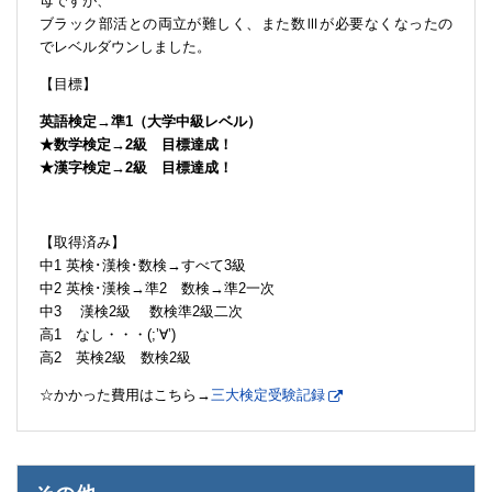
母ですが、
ブラック部活との両立が難しく、また数Ⅲが必要なくなったの
でレベルダウンしました。
【目標】
英語検定→準1（大学中級レベル）
★数学検定→2級 目標達成！
★漢字検定→2級 目標達成！
【取得済み】
中1 英検･漢検･数検→すべて3級
中2 英検･漢検→準2 数検→準2一次
中3 漢検2級 数検準2級二次
高1 なし・・・(;’∀’)
高2 英検2級 数検2級
☆かかった費用はこちら→
三大検定受験記録