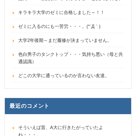
キラキラ大学のゼミに合格しました～！！
ゼミに入るのにも一苦労・・・。(*´Д｀)
大学2年後期～まだ履修が決まっていません。
色白男子のタンクトップ・・・気持ち悪い（母と共
通認識）
どこの大学に通っているのか言わない友達。
最近のコメント
そういえば昔、A大に行きたがっていたよ
ね・・・。