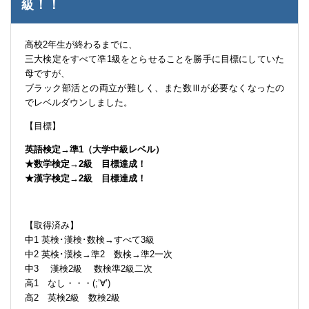
級！！
高校2年生が終わるまでに、
三大検定をすべて凖1級をとらせることを勝手に目標にしていた
母ですが、
ブラック部活との両立が難しく、また数Ⅲが必要なくなったの
でレベルダウンしました。
【目標】
英語検定→準1（大学中級レベル）
★数学検定→2級 目標達成！
★漢字検定→2級 目標達成！
【取得済み】
中1 英検･漢検･数検→すべて3級
中2 英検･漢検→準2 数検→準2一次
中3 漢検2級 数検準2級二次
高1 なし・・・(;’∀’)
高2 英検2級 数検2級