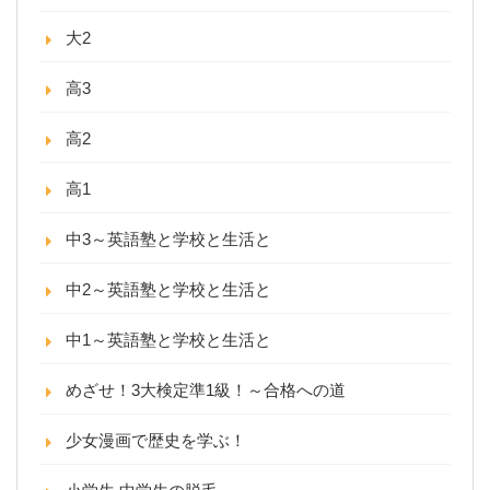
大2
高3
高2
高1
中3～英語塾と学校と生活と
中2～英語塾と学校と生活と
中1～英語塾と学校と生活と
めざせ！3大検定準1級！～合格への道
少女漫画で歴史を学ぶ！