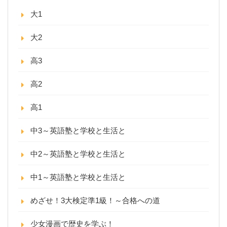
大1
大2
高3
高2
高1
中3～英語塾と学校と生活と
中2～英語塾と学校と生活と
中1～英語塾と学校と生活と
めざせ！3大検定準1級！～合格への道
少女漫画で歴史を学ぶ！