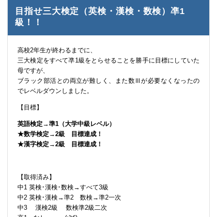
目指せ三大検定（英検・漢検・数検）凖1
級！！
高校2年生が終わるまでに、
三大検定をすべて凖1級をとらせることを勝手に目標にしていた
母ですが、
ブラック部活との両立が難しく、また数Ⅲが必要なくなったの
でレベルダウンしました。
【目標】
英語検定→準1（大学中級レベル）
★数学検定→2級 目標達成！
★漢字検定→2級 目標達成！
【取得済み】
中1 英検･漢検･数検→すべて3級
中2 英検･漢検→準2 数検→準2一次
中3 漢検2級 数検準2級二次