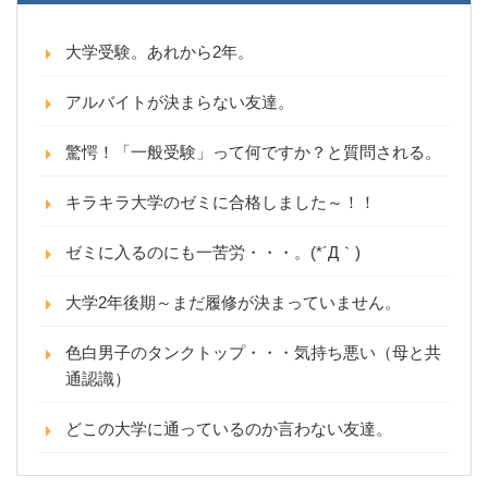
大学受験。あれから2年。
アルバイトが決まらない友達。
驚愕！「一般受験」って何ですか？と質問される。
キラキラ大学のゼミに合格しました～！！
ゼミに入るのにも一苦労・・・。(*´Д｀)
大学2年後期～まだ履修が決まっていません。
色白男子のタンクトップ・・・気持ち悪い（母と共
通認識）
どこの大学に通っているのか言わない友達。