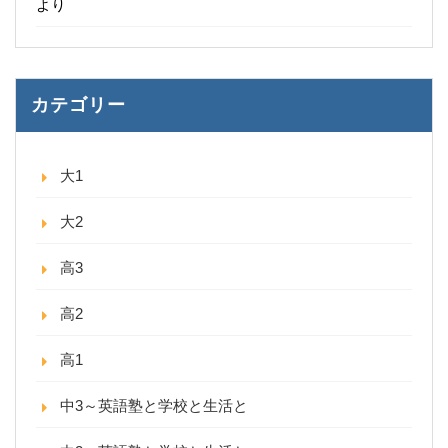
より
カテゴリー
大1
大2
高3
高2
高1
中3～英語塾と学校と生活と