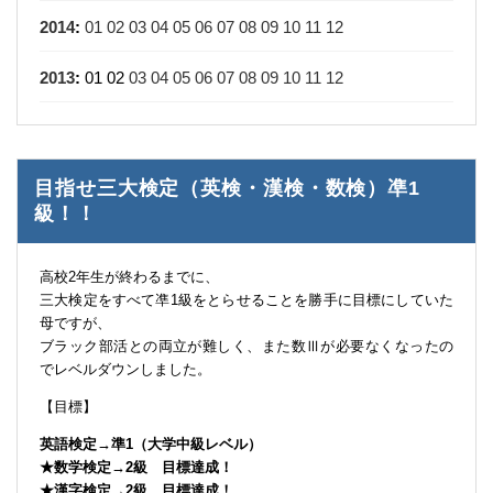
2014
:
01
02
03
04
05
06
07
08
09
10
11
12
2013
:
01
02
03
04
05
06
07
08
09
10
11
12
目指せ三大検定（英検・漢検・数検）凖1
級！！
高校2年生が終わるまでに、
三大検定をすべて凖1級をとらせることを勝手に目標にしていた
母ですが、
ブラック部活との両立が難しく、また数Ⅲが必要なくなったの
でレベルダウンしました。
【目標】
英語検定→準1（大学中級レベル）
★数学検定→2級 目標達成！
★漢字検定→2級 目標達成！