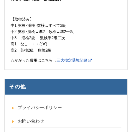
【取得済み】
中1 英検･漢検･数検→すべて3級
中2 英検･漢検→準2 数検→準2一次
中3 漢検2級 数検準2級二次
高1 なし・・・(;’∀’)
高2 英検2級 数検2級
☆かかった費用はこちら→
三大検定受験記録
その他
プライバシーポリシー
お問い合わせ