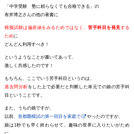
「中学受験 塾に頼らなくても合格できる」の
有井博之さんの他の著書に
模擬試験は偏差値をみるためではなく、
苦手科目を発見
する
ため
に
どんどん利用すべき！
というようなことが書いてあって、
激しく共感したのです！
もちろん、ここでいう苦手科目というのは、
過去問分析
をした上で必要だと判断した単元での娘の苦手科
目ということです。
また、うちの娘ですが、
以前、
首都圏模試の第一回目を家庭で
やったのですが、
娘は1秒でも早く終わらせて、趣味の世界に入りたいがため
に、