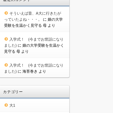
そういえば昔、A大に行きたが
っていたよね・・・。
に
娘の大学
受験を生温かく見守る 母
より
入学式！ (今までお世話になり
ました)
に
娘の大学受験を生温かく
見守る 母
より
入学式！ (今までお世話になり
ました)
に
海苔巻き
より
カテゴリー
大1