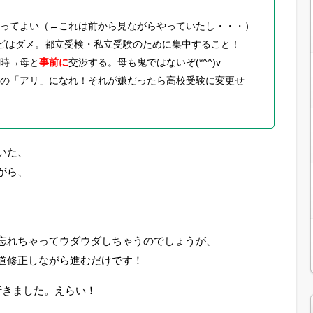
ってよい（←これは前から見ながらやっていたし・・・）
ビはダメ。都立受検・私立受験のために集中すること！
時→母と
事前に
交渉する。母も鬼ではないぞ(*^^)v
の「アリ」になれ！それが嫌だったら高校受験に変更せ
いた、
がら、
忘れちゃってウダウダしちゃうのでしょうが、
道修正しながら進むだけです！
行きました。えらい！