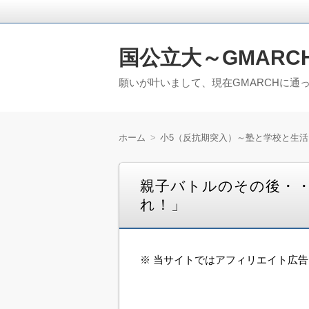
国公立大～GMARC
願いが叶いまして、現在GMARCHに通
ホーム
小5（反抗期突入）～塾と学校と生活
親子バトルのその後・
れ！」
※ 当サイトではアフィリエイト広