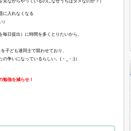
を見ながらやっているのになぜうちはダメなのか？）
題に入れなくなる
い）
を毎日提出）に時間を多くとりたいから、
量
を子ども達同士で競わせており、
の争いになっているらしい。(・_・;)）
の勉強を減らせ！