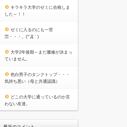
キラキラ大学のゼミに合格しま
した～！！
ゼミに入るのにも一苦
労・・・。(*´Д｀)
大学2年後期～まだ履修が決まっ
ていません。
色白男子のタンクトップ・・・
気持ち悪い（母と共通認識）
どこの大学に通っているのか言
わない友達。
最近のコメント