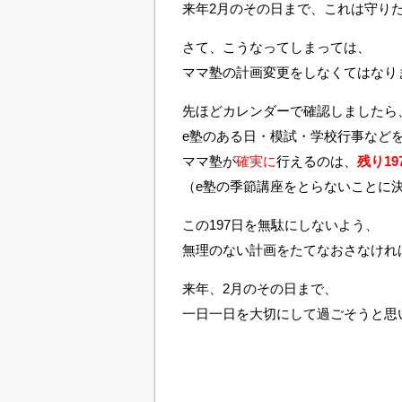
来年2月のその日まで、これは守り
さて、こうなってしまっては、
ママ塾の計画変更をしなくてはなり
先ほどカレンダーで確認しましたら
e塾のある日・模試・学校行事など
ママ塾が
確実に
行えるのは、
残り19
（e塾の季節講座をとらないことに
この197日を無駄にしないよう、
無理のない計画をたてなおさなけれ
来年、2月のその日まで、
一日一日を大切にして過ごそうと思