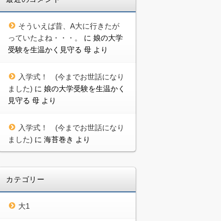
そういえば昔、A大に行きたが
っていたよね・・・。
に
娘の大学
受験を生温かく見守る 母
より
入学式！ (今までお世話になり
ました)
に
娘の大学受験を生温かく
見守る 母
より
入学式！ (今までお世話になり
ました)
に
海苔巻き
より
カテゴリー
大1