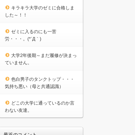
キラキラ大学のゼミに合格しま
した～！！
ゼミに入るのにも一苦
労・・・。(*´Д｀)
大学2年後期～まだ履修が決まっ
ていません。
色白男子のタンクトップ・・・
気持ち悪い（母と共通認識）
どこの大学に通っているのか言
わない友達。
最近のコメント