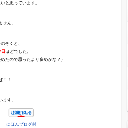
たいと思っています。
ません。
、
をのぞくと、
7日
ほどでした。
決めたので思ったより多めかな？）
ば！！
います。
にほんブログ村