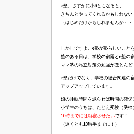
e塾、さすがに小6ともなると、
きちんとやってくれるかもしれない
（はじめだけかもしれませんが・・
しかしですよ、e塾が
塾らしいこと
塾のある日は、学校の宿題とe塾の
ママ塾の私立対策の勉強がほとんどで
e塾だけでなく、学校の総合関連の
アップアップしています。
娘の睡眠時間を減らせば時間の確保
小学生のうちは、たとえ受験（受検
10時までには就寝させたい
です！
（遅くとも10時半までに！）