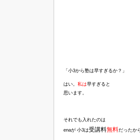
「小3から塾は早すぎるか？」
はい。
私は
早すぎると
思います。
それでも入れたのは
受講料
無料
enaが 小3は
だったか