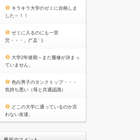
キラキラ大学のゼミに合格しま
した～！！
ゼミに入るのにも一苦
労・・・。(*´Д｀)
大学2年後期～まだ履修が決まっ
ていません。
色白男子のタンクトップ・・・
気持ち悪い（母と共通認識）
どこの大学に通っているのか言
わない友達。
最近のコメント