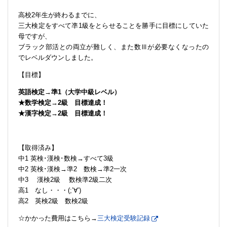
高校2年生が終わるまでに、
三大検定をすべて凖1級をとらせることを勝手に目標にしていた
母ですが、
ブラック部活との両立が難しく、また数Ⅲが必要なくなったの
でレベルダウンしました。
【目標】
英語検定→準1（大学中級レベル）
★数学検定→2級 目標達成！
★漢字検定→2級 目標達成！
【取得済み】
中1 英検･漢検･数検→すべて3級
中2 英検･漢検→準2 数検→準2一次
中3 漢検2級 数検準2級二次
高1 なし・・・(;’∀’)
高2 英検2級 数検2級
☆かかった費用はこちら→
三大検定受験記録