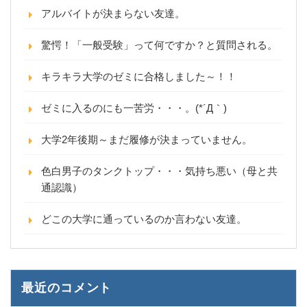
アルバイトが決まらない友達。
驚愕！「一般受験」って何ですか？と質問される。
キラキラ大学のゼミに合格しました～！！
ゼミに入るのにも一苦労・・・。(*´Д｀)
大学2年後期～まだ履修が決まっていません。
色白男子のタンクトップ・・・気持ち悪い（母と共
通認識）
どこの大学に通っているのか言わない友達。
最近のコメント