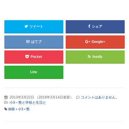
ツイート
シェア
はてブ
Google+
Pocket
feedly
Line
2013年3月22日
（
2019年3月14日更新
）
コメントはありません。
小3～塾と学校と生活と
体験
•
小3
•
塾