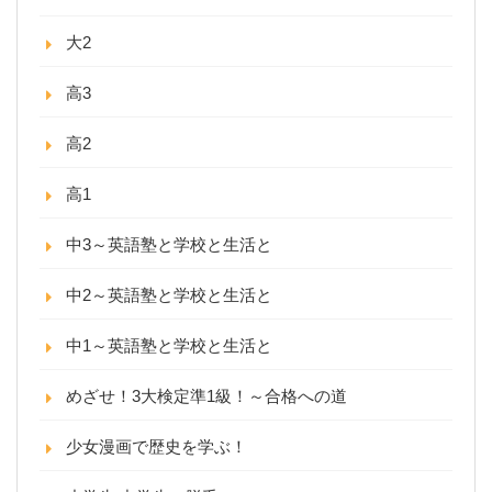
大2
高3
高2
高1
中3～英語塾と学校と生活と
中2～英語塾と学校と生活と
中1～英語塾と学校と生活と
めざせ！3大検定準1級！～合格への道
少女漫画で歴史を学ぶ！