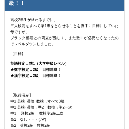
級！！
高校2年生が終わるまでに、
三大検定をすべて凖1級をとらせることを勝手に目標にしていた
母ですが、
ブラック部活との両立が難しく、また数Ⅲが必要なくなったの
でレベルダウンしました。
【目標】
英語検定→準1（大学中級レベル）
★数学検定→2級 目標達成！
★漢字検定→2級 目標達成！
【取得済み】
中1 英検･漢検･数検→すべて3級
中2 英検･漢検→準2 数検→準2一次
中3 漢検2級 数検準2級二次
高1 なし・・・(;’∀’)
高2 英検2級 数検2級