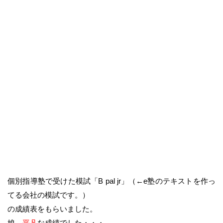
個別指導塾で受けた模試「B pal jr」（←e塾のテキストを作っ
てる会社の模試です。）
の成績表をもらいました。
娘、
平凡
な成績でした・・・。