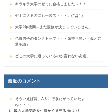
キラキラ大学のゼミに合格しました～！！
ゼミに入るのにも一苦労・・・。(*´Д｀)
大学2年後期～まだ履修が決まっていません。
色白男子のタンクトップ・・・気持ち悪い（母と共
通認識）
どこの大学に通っているのか言わない友達。
最近のコメント
そういえば昔、A大に行きたがっていたよ
ね・・・。
に
娘の大学受験を生温かく見守る 母
より