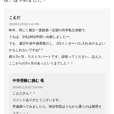
よ
こえだ
り:
2016年11月5日 9:42 PM
昨年、同じく都立一貫校第一志望の共学私立併願で、
うちは、2/4はM治学院へ出願しましたー。
でも、連日午前午後受験だし、1日インターバル入れるのもよい
かもしれないですね^ ^
残り3ヶ月、ラストスパートです。頑張ってください。ほんと、
ここからの3ヶ月があっというまでした！！
よ
中学受験に挑む 母
り:
2016年11月6日 3:24 PM
こえださん＾＾
コメントありがとうございます。
早速調べてみましたら、M治学院はうちから通うのは無理そ
うで・・・。