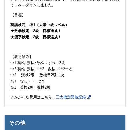
でレベルダウンしました。
【目標】
英語検定→準1（大学中級レベル）
★数学検定→2級 目標達成！
★漢字検定→2級 目標達成！
【取得済み】
中1 英検･漢検･数検→すべて3級
中2 英検･漢検→準2 数検→準2一次
中3 漢検2級 数検準2級二次
高1 なし・・・(;’∀’)
高2 英検2級 数検2級
☆かかった費用はこちら→
三大検定受験記録
その他