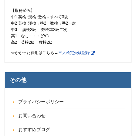
【取得済み】
中1 英検･漢検･数検→すべて3級
中2 英検･漢検→準2 数検→準2一次
中3 漢検2級 数検準2級二次
高1 なし・・・(;’∀’)
高2 英検2級 数検2級
☆かかった費用はこちら→
三大検定受験記録
その他
プライバシーポリシー
お問い合わせ
おすすめブログ