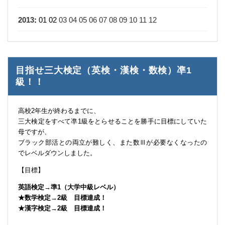
2013
:
01
02
03
04
05
06
07
08
09
10
11
12
目指せ三大検定（英検・漢検・数検）凖1
級！！
高校2年生が終わるまでに、
三大検定をすべて凖1級をとらせることを勝手に目標にしていた
母ですが、
ブラック部活との両立が難しく、また数Ⅲが必要なくなったの
でレベルダウンしました。
【目標】
英語検定→準1（大学中級レベル）
★数学検定→2級 目標達成！
★漢字検定→2級 目標達成！