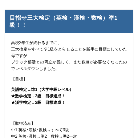
目指せ三大検定（英検・漢検・数検）凖1
級！！
高校2年生が終わるまでに、
三大検定をすべて凖1級をとらせることを勝手に目標にしていた
母ですが、
ブラック部活との両立が難しく、また数Ⅲが必要なくなったの
でレベルダウンしました。
【目標】
英語検定→準1（大学中級レベル）
★数学検定→2級 目標達成！
★漢字検定→2級 目標達成！
【取得済み】
中1 英検･漢検･数検→すべて3級
中2 英検･漢検→準2 数検→準2一次