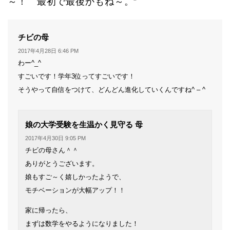
～！ 最初で最後かもね～。”
よ
チビの母
り:
2017年4月28日 6:46 PM
わー^_^
すごいです！学年3位ってすごいです！
そうやって自信をつけて、どんどん進化していくんですね^ – ^
よ
娘の大学受験を生温かく見守る 母
り:
2017年4月30日 9:05 PM
チビの母さん＾＾
ありがとうございます。
娘もすご～く嬉しかったようで、
モチベーションが大幅アップ！！
家に帰ったら、
まずは数学をやるようになりました！