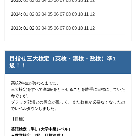
2015
:
01
02
03
04
05
06
07
08
09
10
11
12
2014
:
01
02
03
04
05
06
07
08
09
10
11
12
2013
:
01
02
03
04
05
06
07
08
09
10
11
12
目指せ三大検定（英検・漢検・数検）凖1
級！！
高校2年生が終わるまでに、
三大検定をすべて凖1級をとらせることを勝手に目標にしていた
母ですが、
ブラック部活との両立が難しく、また数Ⅲが必要なくなったの
でレベルダウンしました。
【目標】
英語検定→準1（大学中級レベル）
★数学検定→2級 目標達成！