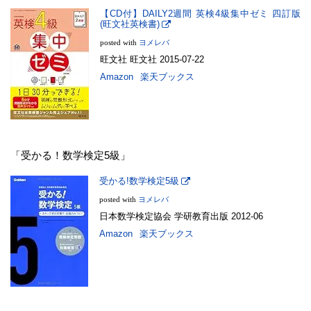
【CD付】DAILY2週間 英検4級集中ゼミ 四訂版
(旺文社英検書)
posted with
ヨメレバ
旺文社 旺文社 2015-07-22
Amazon
楽天ブックス
「受かる！数学検定5級」
受かる!数学検定5級
posted with
ヨメレバ
日本数学検定協会 学研教育出版 2012-06
Amazon
楽天ブックス