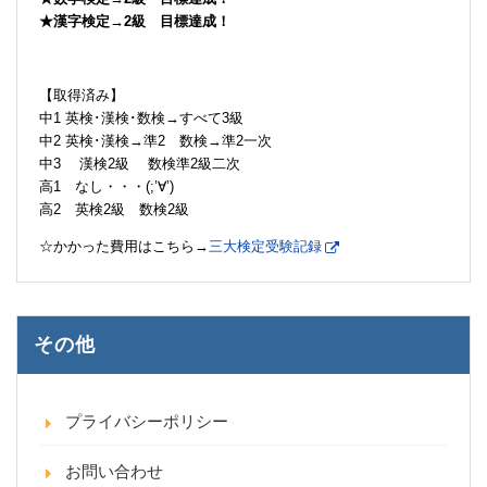
★漢字検定→2級 目標達成！
【取得済み】
中1 英検･漢検･数検→すべて3級
中2 英検･漢検→準2 数検→準2一次
中3 漢検2級 数検準2級二次
高1 なし・・・(;’∀’)
高2 英検2級 数検2級
☆かかった費用はこちら→
三大検定受験記録
その他
プライバシーポリシー
お問い合わせ