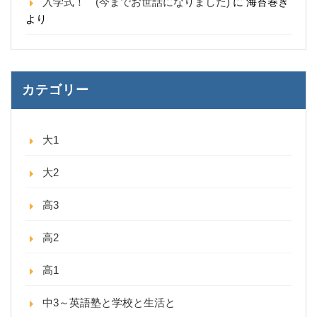
入学式！ (今までお世話になりました)
に
海苔巻き
より
カテゴリー
大1
大2
高3
高2
高1
中3～英語塾と学校と生活と