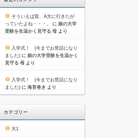
そういえば昔、A大に行きたが
っていたよね・・・。
に
娘の大学
受験を生温かく見守る 母
より
入学式！ (今までお世話になり
ました)
に
娘の大学受験を生温かく
見守る 母
より
入学式！ (今までお世話になり
ました)
に
海苔巻き
より
カテゴリー
大1