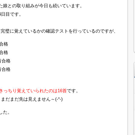
た娘との取り組みが今日も続いています。
4日目です。
を完璧に覚えているかの確認テストを行っているのですが、
合格
合格
首合格
首合格
きっちり覚えていられたのは16首
です。
だまだ先は見えません～(-“-)
した。