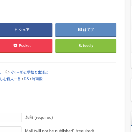
シェア
はてブ
Pocket
feedly
。
小3～塾と学校と生活と
しむ百人一首
•
DS
•
時雨殿
名前 (required)
Mail (will not be published) (required)