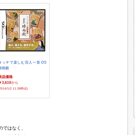
タッチで楽しむ百人一首 DS
時雨殿
新品価格
￥3,610
から
2014/1/2 11:38時点)
のではなく、