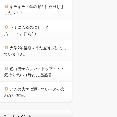
キラキラ大学のゼミに合格しま
した～！！
ゼミに入るのにも一苦
労・・・。(*´Д｀)
大学2年後期～まだ履修が決まっ
ていません。
色白男子のタンクトップ・・・
気持ち悪い（母と共通認識）
どこの大学に通っているのか言
わない友達。
最近のコメント