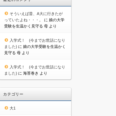
そういえば昔、A大に行きたが
っていたよね・・・。
に
娘の大学
受験を生温かく見守る 母
より
入学式！ (今までお世話になり
ました)
に
娘の大学受験を生温かく
見守る 母
より
入学式！ (今までお世話になり
ました)
に
海苔巻き
より
カテゴリー
大1