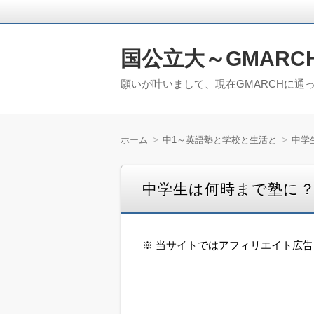
国公立大～GMARC
願いが叶いまして、現在GMARCHに通
ホーム
中1～英語塾と学校と生活と
中学
中学生は何時まで塾に
※ 当サイトではアフィリエイト広