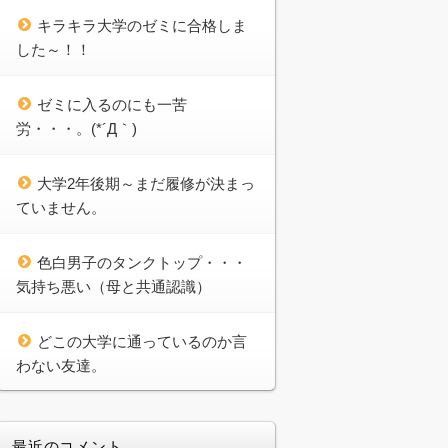
キラキラ大学のゼミに合格しま
した～！！
ゼミに入るのにも一苦
労・・・。(*´Д｀)
大学2年後期～まだ履修が決まっ
ていません。
色白男子のタンクトップ・・・
気持ち悪い（母と共通認識）
どこの大学に通っているのか言
わない友達。
最近のコメント