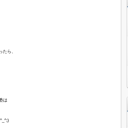
ったら、
塾は
^;)