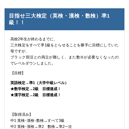
目指せ三大検定（英検・漢検・数検）凖1
級！！
高校2年生が終わるまでに、
三大検定をすべて凖1級をとらせることを勝手に目標にしていた
母ですが、
ブラック部活との両立が難しく、また数Ⅲが必要なくなったの
でレベルダウンしました。
【目標】
英語検定→準1（大学中級レベル）
★数学検定→2級 目標達成！
★漢字検定→2級 目標達成！
【取得済み】
中1 英検･漢検･数検→すべて3級
中2 英検･漢検→準2 数検→準2一次