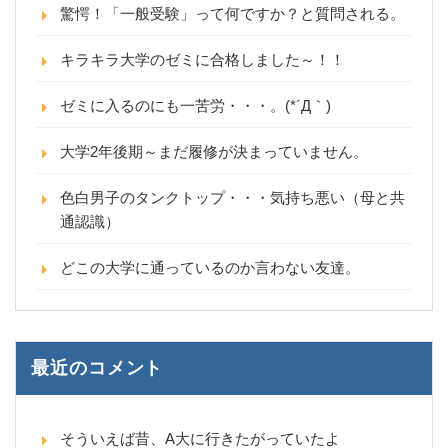
驚愕！「一般受験」って何ですか？と質問される。
キラキラ大学のゼミに合格しました～！！
ゼミに入るのにも一苦労・・・。(*´Д｀)
大学2年後期～まだ履修が決まっていません。
色白男子のタンクトップ・・・気持ち悪い（母と共
通認識）
どこの大学に通っているのか言わない友達。
最近のコメント
そういえば昔、A大に行きたがっていたよ