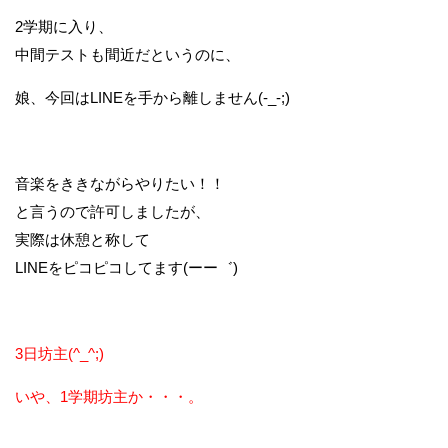
2学期に入り、
中間テストも間近だというのに、
娘、今回はLINEを手から離しません(-_-;)
音楽をききながらやりたい！！
と言うので許可しましたが、
実際は休憩と称して
LINEをピコピコしてます(ーー゛)
3日坊主(^_^;)
いや、1学期坊主か・・・。