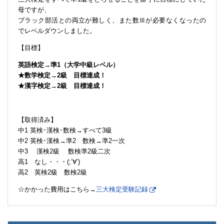
母ですが、
ブラック部活との両立が難しく、また数Ⅲが必要なくなったの
でレベルダウンしました。
【目標】
英語検定→準1（大学中級レベル）
★数学検定→2級 目標達成！
★漢字検定→2級 目標達成！
【取得済み】
中1 英検･漢検･数検→すべて3級
中2 英検･漢検→準2 数検→準2一次
中3 漢検2級 数検準2級二次
高1 なし・・・(;’∀’)
高2 英検2級 数検2級
☆かかった費用はこちら→
三大検定受験記録