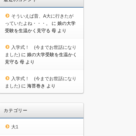
そういえば昔、A大に行きたが
っていたよね・・・。
に
娘の大学
受験を生温かく見守る 母
より
入学式！ (今までお世話になり
ました)
に
娘の大学受験を生温かく
見守る 母
より
入学式！ (今までお世話になり
ました)
に
海苔巻き
より
カテゴリー
大1