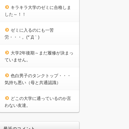
キラキラ大学のゼミに合格しま
した～！！
ゼミに入るのにも一苦
労・・・。(*´Д｀)
大学2年後期～まだ履修が決まっ
ていません。
色白男子のタンクトップ・・・
気持ち悪い（母と共通認識）
どこの大学に通っているのか言
わない友達。
最近のコメント