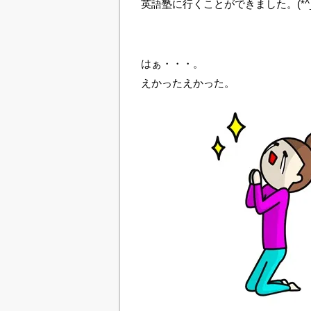
英語塾に行くことができました。(*^_^
はぁ・・・。
えかったえかった。