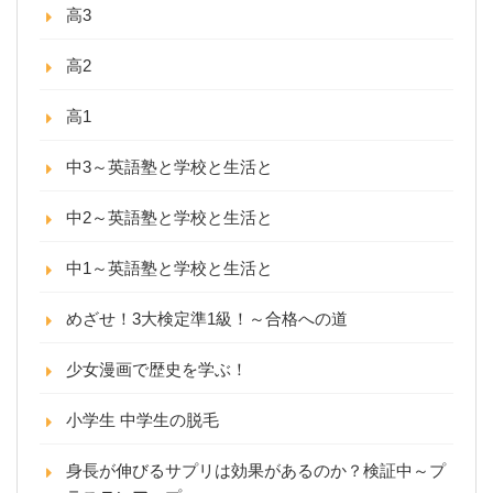
高3
高2
高1
中3～英語塾と学校と生活と
中2～英語塾と学校と生活と
中1～英語塾と学校と生活と
めざせ！3大検定準1級！～合格への道
少女漫画で歴史を学ぶ！
小学生 中学生の脱毛
身長が伸びるサプリは効果があるのか？検証中～プ