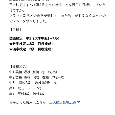
三大検定をすべて凖1級をとらせることを勝手に目標にしていた
母ですが、
ブラック部活との両立が難しく、また数Ⅲが必要なくなったの
でレベルダウンしました。
【目標】
英語検定→準1（大学中級レベル）
★数学検定→2級 目標達成！
★漢字検定→2級 目標達成！
【取得済み】
中1 英検･漢検･数検→すべて3級
中2 英検･漢検→準2 数検→準2一次
中3 漢検2級 数検準2級二次
高1 なし・・・(;’∀’)
高2 英検2級 数検2級
☆かかった費用はこちら→
三大検定受験記録