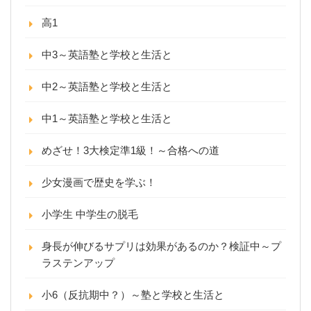
高1
中3～英語塾と学校と生活と
中2～英語塾と学校と生活と
中1～英語塾と学校と生活と
めざせ！3大検定準1級！～合格への道
少女漫画で歴史を学ぶ！
小学生 中学生の脱毛
身長が伸びるサプリは効果があるのか？検証中～プ
ラステンアップ
小6（反抗期中？）～塾と学校と生活と