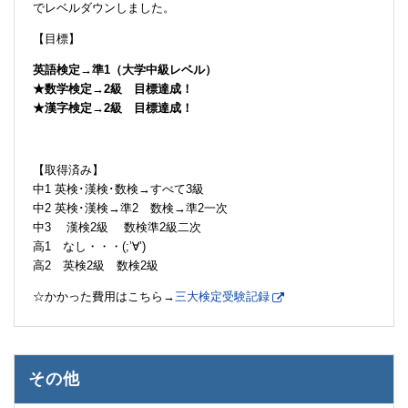
でレベルダウンしました。
【目標】
英語検定→準1（大学中級レベル）
★数学検定→2級 目標達成！
★漢字検定→2級 目標達成！
【取得済み】
中1 英検･漢検･数検→すべて3級
中2 英検･漢検→準2 数検→準2一次
中3 漢検2級 数検準2級二次
高1 なし・・・(;’∀’)
高2 英検2級 数検2級
☆かかった費用はこちら→
三大検定受験記録
その他