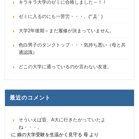
キラキラ大学のゼミに合格しました～！！
ゼミに入るのにも一苦労・・・。(*´Д｀)
大学2年後期～まだ履修が決まっていません。
色白男子のタンクトップ・・・気持ち悪い（母と共
通認識）
どこの大学に通っているのか言わない友達。
最近のコメント
そういえば昔、A大に行きたがっていたよ
ね・・・。
に
娘の大学受験を生温かく見守る 母
より