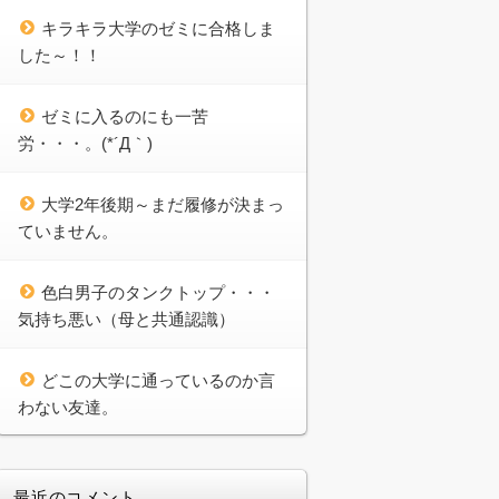
キラキラ大学のゼミに合格しま
した～！！
ゼミに入るのにも一苦
労・・・。(*´Д｀)
大学2年後期～まだ履修が決まっ
ていません。
色白男子のタンクトップ・・・
気持ち悪い（母と共通認識）
どこの大学に通っているのか言
わない友達。
最近のコメント