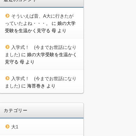
そういえば昔、A大に行きたが
っていたよね・・・。
に
娘の大学
受験を生温かく見守る 母
より
入学式！ (今までお世話になり
ました)
に
娘の大学受験を生温かく
見守る 母
より
入学式！ (今までお世話になり
ました)
に
海苔巻き
より
カテゴリー
大1