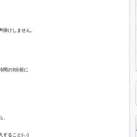
声掛けしません。
時間の3分前に
ら、
、
ること(-.-)