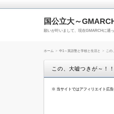
国公立大～GMARC
願いが叶いまして、現在GMARCHに通
ホーム
中1～英語塾と学校と生活と
この
この、大嘘つきが～！
※ 当サイトではアフィリエイト広